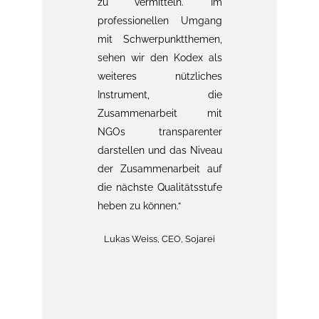
zu vermitteln. Im
Liefe
 für
professionellen Umgang
über d
n NGOs
mit Schwerpunktthemen,
Min
uf eine
sehen wir den Kodex als
Profit
stellt
weiteres nützliches
Organi
Themen
Instrument, die
zusam
g, der
Zusammenarbeit mit
Zahlun
 von
NGOs transparenter
bzw. d
n und
darstellen und das Niveau
darzul
ltnissen
der Zusammenarbeit auf
mir,
genheit
die nächste Qualitätsstufe
gelebt
a wir
heben zu können.“
Wirtsch
ass die
ischen
Lukas Weiss, CEO, Sojarei
M
Steinb
GOs und
& Mana
 ein
M
bessere