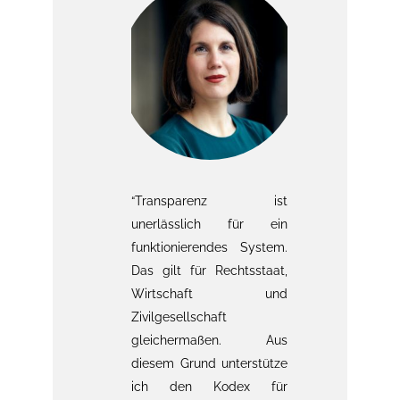
verfolgen
“Transparenz ist
„Wer 
 das ist
unerlässlich für ein
Mitt
 so. Zum
funktionierendes System.
helf
s, wenn
Das gilt für Rechtsstaat,
Unter
n und
Wirtschaft und
geme
n nicht
Zivilgesellschaft
unter
werden.
gleichermaßen. Aus
tra
ft dabei,
diesem Grund unterstütze
konse
parenz zu
ich den Kodex für