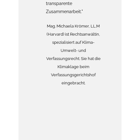
Dr.
transparente
Re
Zusammenarbeit."
er ist
erer
Mag. Michaela Krömer, LL.M
u.a.
(Harvard) ist Rechtsanwältin,
greicher
spezialisiert auf Klima-
gierter
Umwelt- und
Verfassungsrecht. Sie hat die
Klimaklage beim
Verfassungsgerichtshof
eingebracht.